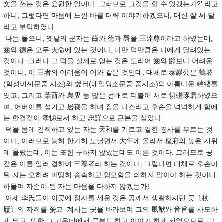
文을 쓰는 것은 요원한 일이다. 그러므로 그것을 할 수 있겠는가?’ 라고
하니, 그렇다면 마음에 느낀 바를 대략 이야기하겠으니, 대신 잘 써 달
라고 부탁하였다.
나는 들으니, 옛날의 군자는 齒와 德과 爵을 三達尊이라고 하였는데,
齒와 德은 모두 天命에 있는 것이나, 다만 덕만큼은 나에게 달려있는
것이다. 그러나 그 덕을 실제로 얻는 것은 도리어 齒와 爵보다 어려운
것이니, 이 三者의 어려움이 이와 같은 것인데, 대체로 泰巖公은 鶴坡
(학성이씨문중 시조)와 愛日(애일당소문중 중시조)의 아름다운 端緖를
잇고, 그리고 葉西와 農叟 등 많은 선배로 더불어 서로 切磋琢磨하였으
며, 어버이를 섬기고 居喪을 하며 집을 다스리고 후손을 넉넉하게 함에
는 한결같이 孝悌로서 하고 忠謹으로 근본을 삼았다.
덕을 몸에 간직하고 있는 자는 天和를 기르고 길한 경사를 부르는 것
이니, 이러므로 능히 한가히 노닐면서 大年에 올라서 樞府의 높은 지위
에 올랐는데, 이는 또한 구하지 않았는데도 이른 것이다. 그러므로 공
같은 이를 일러 겸하여 三尊者라 하는 것이니, 그렇다면 대체로 후손이
된 자는 오히려 마땅히 송축하고 앙모함을 쇠하지 말아야 하는 것이니,
하물며 자손이 된 자는 마음을 다하지 않겠는가!
이제 李氏들이 이곳에 정자를 세운 것은 공께서 생활하시던 곳〔杖
屨〕의 자취를 쫓고 계시는 곳을 바라보며 그의 風猷와 音旨를 사모하
게 되고, 또한 그 가운데에서 공부도 하고 이야기 하게 되었으므로, 그