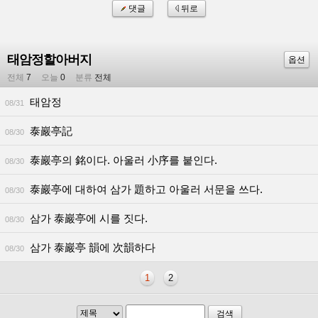
댓글
뒤로
태암정할아버지
옵션
전체
7
오늘
0
분류
전체
태암정
08/31
泰巖亭記
08/30
泰巖亭의 銘이다. 아울러 小序를 붙인다.
08/30
泰巖亭에 대하여 삼가 題하고 아울러 서문을 쓰다.
08/30
삼가 泰巖亭에 시를 짓다.
08/30
삼가 泰巖亭 韻에 次韻하다
08/30
1
2
검색