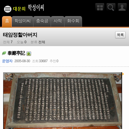
홈
학성이씨
충숙공
사적
화수회
태암정할아버지
목록
전체
7
오늘
0
분류
전체
泰巖亭記
운영자
2005-08-30
조회
33687
추천
0