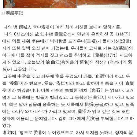
□ 泰巖亭記
나의 벗 鶴城人 李中洛君이 여러 차례 서신을 보내어 말하기를,
‘나의 6세조이신 故 知中樞 泰巖公께서 만년에 은퇴하신 곳〔(林下〕
에서 덕을 세워 후손에게 넉넉함을 드리우다(垂裕)가 돌아가신(沒世)
지가 또한 일백 오십 년이 되었는데, 우리들이 묘지로 가는 길(墓道)의
아래에 터를 잡아 정자를 짓고 선조를 추념하고〔羹牆(갱장)〕사모하
게 되었으니, 오늘날의 治 曲江(흥해읍의 舊名)의 장생리(덕성리의 舊
名)가 그곳입니다.
그곳에 中堂을 짓고 좌우에 室을 두었으니 좌를, ‘止宿’이라 하고, 우
를, ‘養蒙’이라 했으며, 堂을, ‘依仁’이라 하고, 합하여 이름을 지어 ‘泰巖
亭’이라 하였습니다. 비록 산수의 특별한 경치〔泉石〕는 없으나, 고개
넘어 그 북쪽에는 별들이 벌려있고, 그 동쪽에는 曲江이 지나가고 있으
며, 학은 날아 남몰래 송축하는 듯 서쪽에서 拱揖(공읍)하고 있고, 남쪽
에는 소나무와 대나무가 가리고 있으며, 藥沼가 맑고 깊은 것도 또한
정자에 어울리는 운치입니다. 감히 그대에게 記文을 부탁합니다‘ 고 하
였다.
相翊이, ‘병으로 委巷에 누어있으므로, 가서 보지를 못하니, 정자의 記