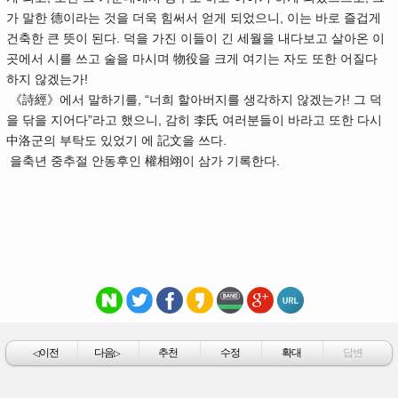
가 말한 德이라는 것을 더욱 힘써서 얻게 되었으니, 이는 바로 즐겁게
건축한 큰 뜻이 된다. 덕을 가진 이들이 긴 세월을 내다보고 살아온 이
곳에서 시를 쓰고 술을 마시며 物役을 크게 여기는 자도 또한 어질다
하지 않겠는가!
《詩經》에서 말하기를, “너희 할아버지를 생각하지 않겠는가! 그 덕
을 닦을 지어다”라고 했으니, 감히 李氏 여러분들이 바라고 또한 다시
中洛군의 부탁도 있었기 에 記文을 쓰다.
을축년 중추절 안동후인 權相翊이 삼가 기록한다.
이전
다음
추천
수정
확대
답변
◁
▷