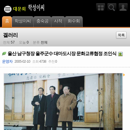
홈
학성이씨
충숙공
사적
화수회
겔러리
목록
전체
57
오늘
0
분류
전체
울산 남구청장 울주군수 대마도시장 문화교류협정 조인식
운영자
2005-02-10
조회
4738
추천
0