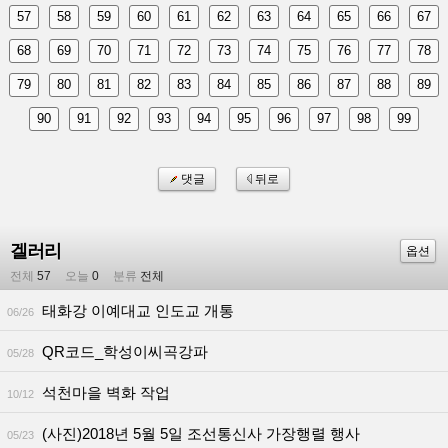
57
58
59
60
61
62
63
64
65
66
67
68
69
70
71
72
73
74
75
76
77
78
79
80
81
82
83
84
85
86
87
88
89
90
91
92
93
94
95
96
97
98
99
댓글
뒤로
겔러리
옵션
전체
57
오늘
0
분류
전체
태화강 이예대교 인도교 개통
06/26
QR코드_학성이씨곡강파
05/28
석천마을 벽화 작업
10/12
(사진)2018년 5월 5일 조선통신사 가장행렬 행사
05/23