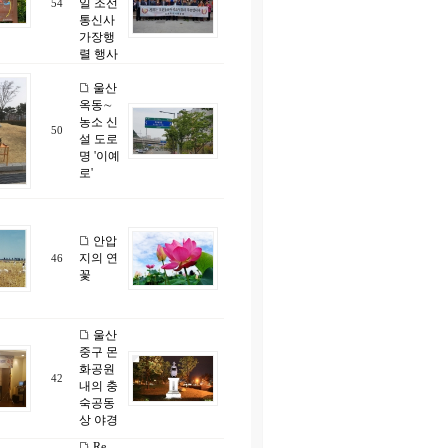
일 조선
54
통신사
가장행
렬 행사
울산
옥동∼
농소 신
50
설 도로
명 '이예
로'
안압
지의 연
46
꽃
울산
중구 몬
화공원
42
내의 충
숙공동
상 야경
Re..