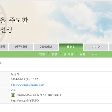
자취
커뮤니티
2009파보
갤러리
미디어
인물
풍경
동.식물
유행
기타
lt
운영자
2004-10-05 (화) 10:17
http://www.hakseonglee.com
기타
jeongja20003.jpg
(278KB) (Down:17)
https://goo.gl/MYTUPQ