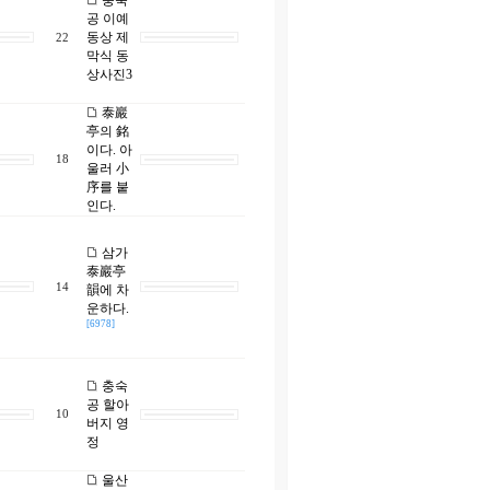
충숙
공 이예
동상 제
22
막식 동
상사진3
泰巖
亭의 銘
이다. 아
18
울러 小
序를 붙
인다.
삼가
泰巖亭
14
韻에 차
운하다.
[6978]
충숙
공 할아
10
버지 영
정
울산