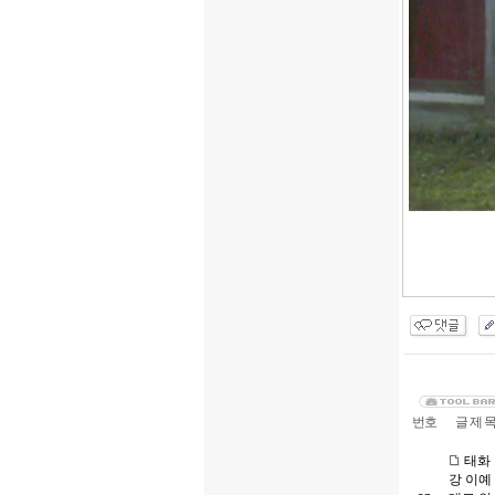
번호
글 제 
태화
강 이예