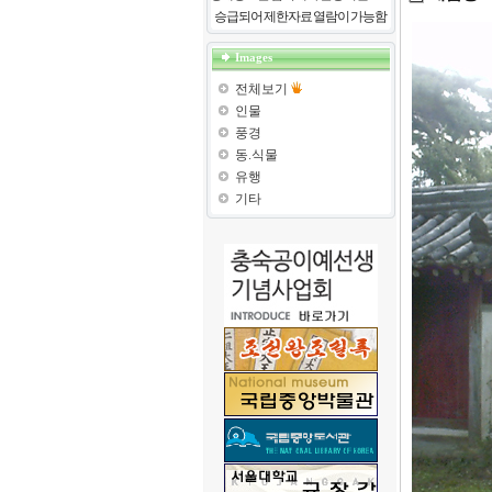
승급되어 제한자료 열람이 가능함
Images
전체보기
인물
풍경
동.식물
유행
기타