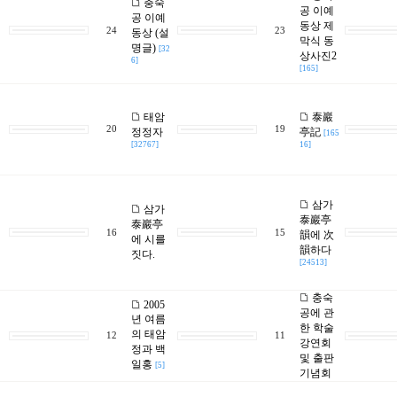
충숙
공 이예
공 이예
동상 제
24
23
동상 (설
막식 동
명글)
[32
상사진2
6]
[165]
태암
泰巖
20
19
정정자
亭記
[165
[32767]
16]
삼가
삼가
泰巖亭
泰巖亭
16
15
韻에 次
에 시를
韻하다
짓다.
[24513]
충숙
2005
공에 관
년 여름
한 학술
의 태암
12
11
강연회
정과 백
및 출판
일홍
[5]
기념회