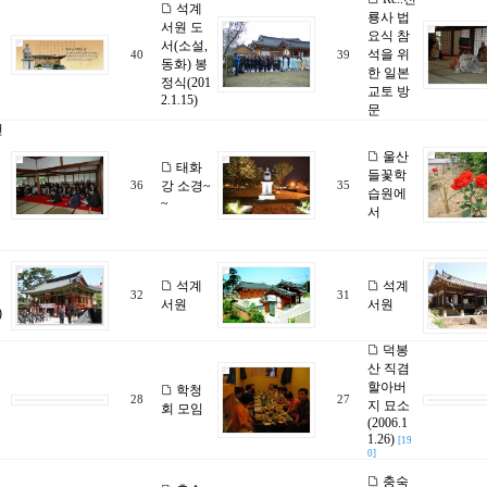
석계
룡사 법
서원 도
요식 참
서(소설,
석을 위
40
39
동화) 봉
한 일본
정식(201
교토 방
2.1.15)
문
천
울산
태화
들꽃학
강 소경~
36
35
습원에
~
서
석계
석계
32
31
서원
서원
)
덕봉
산 직겸
할아버
학청
28
27
지 묘소
회 모임
(2006.1
1.26)
[19
0]
충숙