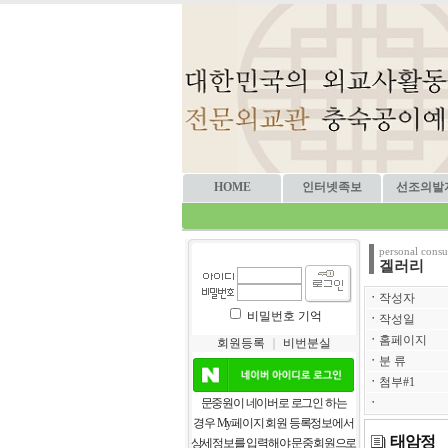
HOME
인터넷족보
선조의발
personal consu
겔러리
ㆍ
작성자
비밀번호 기억
ㆍ
작성일
ㆍ
홈페이지
회원등록
｜
비번분실
ㆍ
분 류
ㆍ
첨부#1
ㆍ
문중원이 네이버로 로그인 하는
경우 My페이지 회원 등록정보에서
태암정
상세정보를 입력해야 문중회원으로