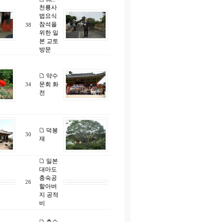
천룡사
법요식
참석을
38
위한 일
본 교토
방문
약수
문회 화
34
전
덕봉
30
재
일본
대마도
충숙공
26
할아버
지 공적
비