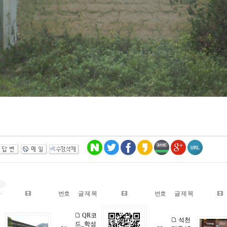
목
번호
글 제 목
번호
글 제 목
QR코
석천
드_학성