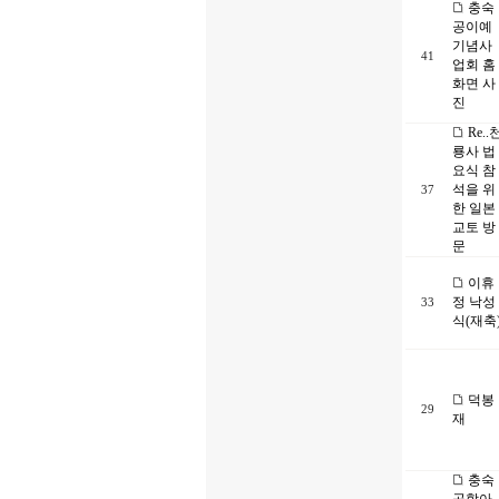
충숙
공이예
기념사
41
업회 홈
화면 사
진
Re..
룡사 법
요식 참
석을 위
37
한 일본
교토 방
문
이휴
정 낙성
33
식(재축
덕봉
29
재
충숙