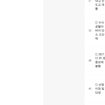
대교 인
57
도교 개
통
수사
공할아
버지 단
53
소 고산
제
2017.
11.19. 
49
중묘제
봉행
선영
이장 및
45
단장