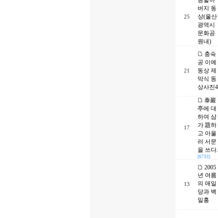
공할아
버지 동
상(울산
25
광역시
문화공
원내)
충숙
공 이예
동상 제
21
막식 동
상사진4
泰巖
亭에 대
하여 삼
가 題하
17
고 아울
러 서문
을 쓰다.
[6733]
2005
년 여름
의 애일
13
당과 백
일홍