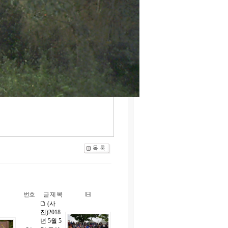
번호
글 제 목
(사
진)2018
년 5월 5