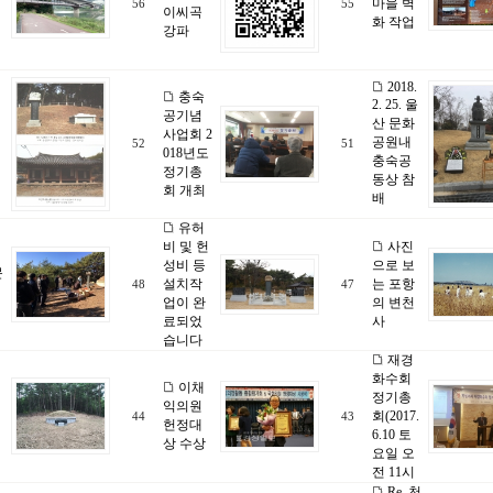
마을 벽
56
55
이씨곡
화 작업
강파
2018.
충숙
2. 25. 울
공기념
산 문화
사업회 2
공원내
52
51
018년도
충숙공
정기총
동상 참
회 개최
배
유허
비 및 헌
사진
성비 등
으로 보
문
설치작
는 포항
48
47
업이 완
의 변천
료되었
사
습니다
재경
화수회
이채
정기총
익의원
회(2017.
44
43
헌정대
6.10 토
상 수상
요일 오
전 11시
Re..천