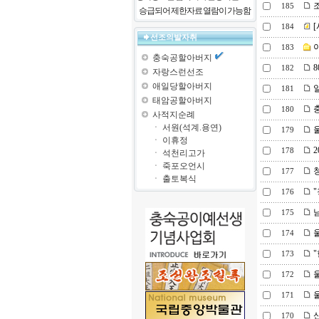
조
185
승급되어 제한자료 열람이 가능함
[
184
선조의발자취
이
183
충숙공할아버지
8
182
자랑스런선조
애일당할아버지
일
181
태암공할아버지
충
180
사적지순례
ㆍ
서원(석계.용연)
울
179
ㆍ
이휴정
2
178
ㆍ
석천리고가
ㆍ
죽포오언시
청
177
ㆍ
출토복식
"
176
남
175
울
174
"
173
울
172
울
171
신
170