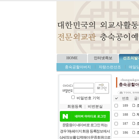
HOME
인터넷족보
선조의발
충숙공할아버지
자랑스런선조
애일
chungsukgo
충숙공할아
비밀번호 기억
번호
글 
조
189
회원등록
｜
비번분실
제
188
조
187
문중원이 네이버로 로그인 하는
경우 My페이지 회원 등록정보에서
조
186
상세정보를 입력해야 문중회원으로