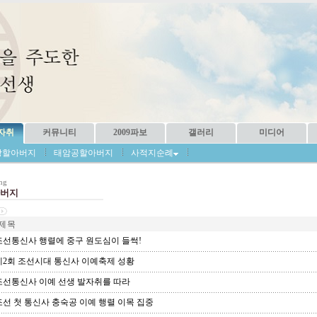
자취
커뮤니티
2009파보
갤러리
미디어
당할아버지
태암공할아버지
사적지순례
ng
버지
제 목
선통신사 행렬에 중구 원도심이 들썩!
2회 조선시대 통신사 이예축제 성황
선통신사 이예 선생 발자취를 따라
선 첫 통신사 충숙공 이예 행렬 이목 집중