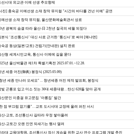
선시대 외교관 이예 선생 추모향제
사진] 충숙공 이예선생 소재 창작 뮤지컬 "시간의 바다를 건넌 이예" 공연
예선생 소재 창작 뮤지컬, 울산문화예술회관서 성료
0년 광복의 숨결 따라 울산-日 2천년 질곡의 세월 되짚다
본식 ‘조선통신사’ 대신 사료 근거한 ‘통신사’로 써야 [왜냐면]
숙공 동상(일본/교토) 건립기(안내판) 설치 완료
산형 세계시민교육, 통신사 이예에 길을 묻다
025년 울산박물관 제1차 특별기획전 2025.07.01.~12.28.
년 세종 어진(御眞) 봉정식 (2025.05.09)
청년 세종 만나러 오세요" ... 청년세종 어진 제작 발표회, 봉정식
빛 곤룡포 입고 미소 짓는 30대 세종대왕…탄신 628돌 맞아 공개
산문인 이충걸 유고문집 ‘아롱집’ 발간
한 점 부끄럼 없기를"…교토 도시샤대 교정에 울려 퍼진 서시
산-교토, 조선통신사 길따라 우정 쌓아올려
산-교토간 오랜 인연 되새기는 행사 열려
라대 교육대학원, 조선통신사 정신 계승을 위한 교사 연수 프로그램 개발 추진