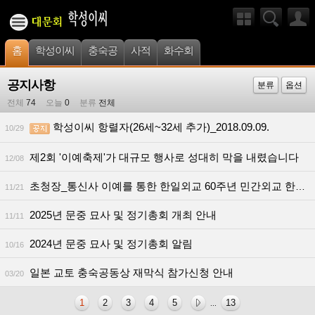
홈
학성이씨
충숙공
사적
화수회
공지사항
분류
옵션
전체
74
오늘
0
분류
전체
학성이씨 항렬자(26세~32세 추가)_2018.09.09.
10/29
제2회 '이예축제'가 대규모 행사로 성대히 막을 내렸습니다
12/08
초청장_통신사 이예를 통한 한일외교 60주년 민간외교 한마당축제
11/21
2025년 문중 묘사 및 정기총회 개최 안내
11/11
2024년 문중 묘사 및 정기총회 알림
10/16
일본 교토 충숙공동상 재막식 참가신청 안내
03/20
1
2
3
4
5
13
...