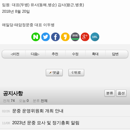
임원: 대표(두병) 유사(동해,병순) 감사(왕근,병호)
2018년 8월 20일
애일당·태암정문중 대표 이두병
이전
다음
추천
수정
확대
답변
◁
▷
댓글
뒤로
공지사항
분류
옵션
전체
74
오늘
0
분류
전체
문중 운영위원회 개최 안내
02/26
2023년 문중 묘사 및 정기총회 알림
11/08