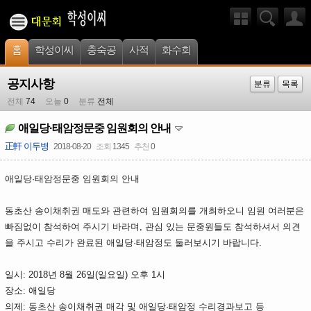
홈
학성이씨
충숙공
사적
화수회
공지사항
분류
목록
전체
74
오늘
0
분류
전체
애일당·태암정문중 임원회의 안내
正軒 이두병
2018-08-20
조회
1345
추천
0
애일당·태암정문중 임원회의 안내
동초산 송이채취권 매도와 관련하여 임원회의를 개최하오니 임원 여러분은
빠짐없이 참석하여 주시기 바라며, 관심 있는 문중원들도 참석하셔서 의견
을 주시고 수리가 완료된 애일당·태암정도 둘러보시기 바랍니다.
일시: 2018년 8월 26일(일요일) 오후 1시
장소: 애일당
의제: 동초산 송이채취권 매각 및 애일당·태암정 수리경과보고 등