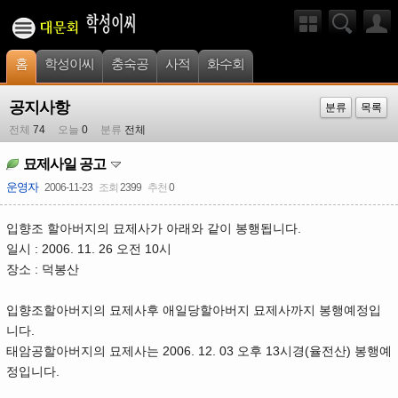
홈
학성이씨
충숙공
사적
화수회
공지사항
분류
목록
전체
74
오늘
0
분류
전체
묘제사일 공고
운영자
2006-11-23
조회
2399
추천
0
입향조 할아버지의 묘제사가 아래와 같이 봉행됩니다.
일시 : 2006. 11. 26 오전 10시
장소 : 덕봉산
입향조할아버지의 묘제사후 애일당할아버지 묘제사까지 봉행예정입
니다.
태암공할아버지의 묘제사는 2006. 12. 03 오후 13시경(율전산) 봉행예
정입니다.