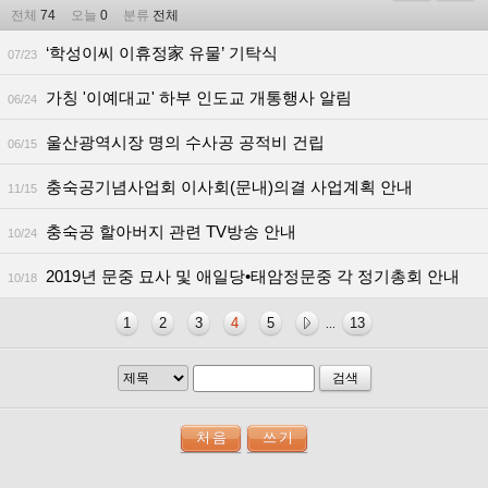
전체
74
오늘
0
분류
전체
‘학성이씨 이휴정家 유물’ 기탁식
07/23
가칭 '이예대교' 하부 인도교 개통행사 알림
06/24
울산광역시장 명의 수사공 공적비 건립
06/15
충숙공기념사업회 이사회(문내)의결 사업계획 안내
11/15
충숙공 할아버지 관련 TV방송 안내
10/24
2019년 문중 묘사 및 애일당•태암정문중 각 정기총회 안내
10/18
1
2
3
4
5
13
...
검색