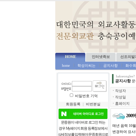
HOME
인터넷족보
선조의발
home
학성이씨는
공지사항
화수
hakseonglee?
공지사항
문
ㆍ
작성자
비밀번호 기억
ㆍ
작성일
ㆍ
홈페이지
회원등록
｜
비번분실
200
문중원이 네이버로 로그인 하는
매년 음력 10
경우 My페이지 회원 등록정보에서
변경하여 묘사
상세정보를 입력해야 문중회원으로