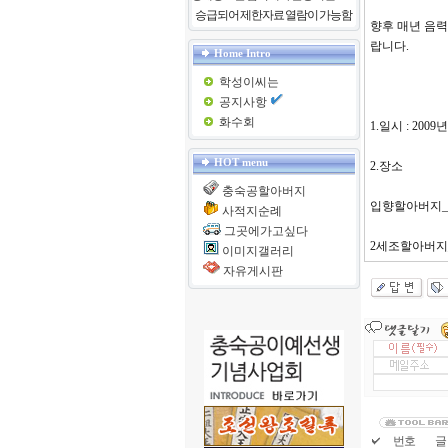
승급되어 제한자료 열람이 가능함
향후 매년 음
랍니다.
Home Intro
학성이씨는
공지사항
화수회
1.일시 : 200
HOT menu
2.장소
충숙공할아버지
입향할아버지_
사적지순례
그곳에가고싶다
2세조할아버지
이미지갤러리
자유게시판
번호
글 