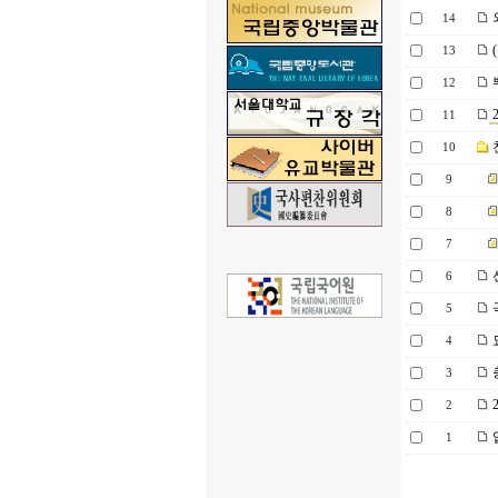
14
13
12
11
10
9
8
7
6
5
4
3
2
1