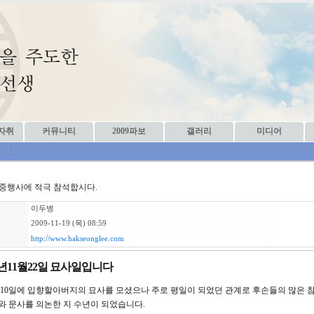
자취
커뮤니티
2009파보
갤러리
미디어
회
중행사에 적극 참석합시다.
이두병
2009-11-19 (목) 08:59
http://www.hakseonglee.com
9년11월22일 묘사일입니다
월10일에 입향할아버지의 묘사를 모셨으나 주로 평일이 되었던 관계로 후손들의 많은 참
와 문사를 의논한 지 수년이 되었습니다.