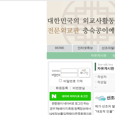
HOME
인터넷족보
선조의발
자유게시판
free talk box
자유게시판
ㆍ
작성자
비밀번호 기억
ㆍ
작성일
ㆍ
회원등록
｜
비번분실
선조
문중원이 네이버로 로그인 하는
제가 선조의 
경우 My페이지 회원 등록정보에서
"대표적 인물"
상세정보를 입력해야 문중회원으로