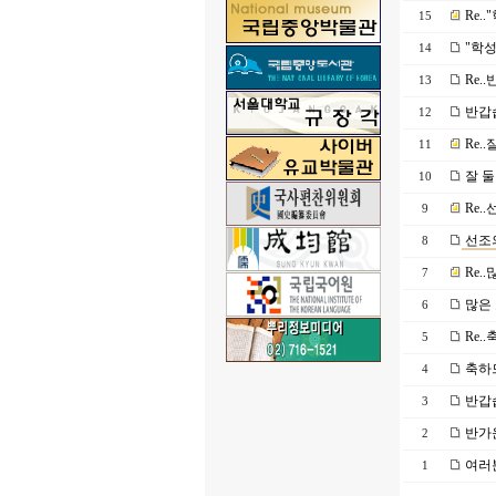
Re.
15
"학성
14
Re.
13
반갑
12
Re.
11
잘 둘
10
Re.
9
선조의
8
Re.
7
많은 
6
Re.
5
축하드
4
반갑
3
반가운
2
여러
1