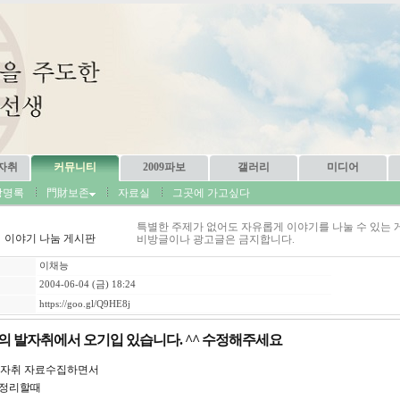
자취
커뮤니티
2009파보
갤러리
미디어
방명록
門財보존
자료실
그곳에 가고싶다
특별한 주제가 없어도 자유롭게 이야기를 나눌 수 있는 
이야기 나눔 게시판
비방글이나 광고글은 금지합니다.
이채능
2004-06-04 (금) 18:24
https://goo.gl/Q9HE8j
의 발자취에서 오기입 있습니다. ^^ 수정해주세요
발자취 자료수집하면서
 정리할때