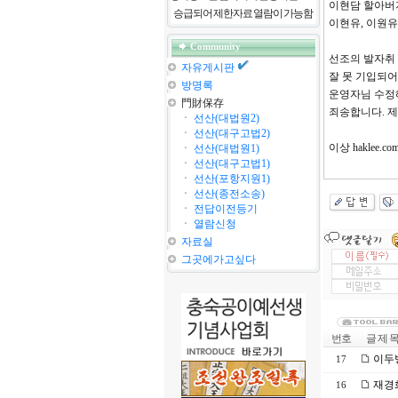
이현담 할아버
승급되어 제한자료 열람이 가능함
이현유, 이원
Community
선조의 발자취 "
자유게시판
잘 못 기입되어
방명록
운영자님 수정
門財保存
죄송합니다. 제
ㆍ
선산(대법원2)
ㆍ
선산(대구고법2)
이상 haklee.
ㆍ
선산(대법원1)
ㆍ
선산(대구고법1)
ㆍ
선산(포항지원1)
ㆍ
선산(종전소송)
ㆍ
전답이전등기
ㆍ
열람신청
자료실
그곳에가고싶다
번호
글 제 
이두
17
재경
16