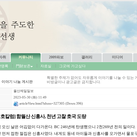
자취
커뮤니티
2009파보
갤러리
미디어
방명록
門財보존
자료실
그곳에 가고싶다
특별한 주제가 없어도 자유롭게 이야기를 나눌 수 있는 
이야기 나눔 게시판
비방글이나 광고글은 금지합니다.
울산제일일보
2023-05-30 (화) 11:49
articleView.html?idxno=327305
(Down:396)
정호칼럼] 함월산 신흥사, 천년 고찰 호국 도량
오신 날은 어김없이 다가온다. BC 246년에 탄생했으니 2천269년 전의 일이다.
 먼저 접한 절집은 신흥사였다. 내게도 동네 아이들과 신흥사를 오가면서 물포