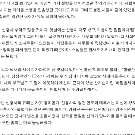
 먹거나, 4월 초파일이면 가끔씩 가서 절밥을 얻어먹었던 추억의 공간이다. 자랄 
교사 때는 아이들 소풍을 인솔했던 곳이기도 하다. 그때도 불전 사물이 같이 있었을
 칠하지 않았던 목어가 유독 뇌리에 남아 있다.
 신흥사 추억도 많을 것이다. 옛날에는 산불이 자주 났고, 겨울이면 집집마다 
민둥산들이었다. 그러다 보니 절갓까지 내려가서 나무를 해다가 날랐다. 그 시절
 아름드리 소나무들이 있었는데, 사람들은 이 나무들이 욕심났다. 이걸 베어다
나 장작을 패서 팔면 돈이 되었기 때문이다. 스님들은 결사코 지켜내려 했지만 
는 못했다.
각과 낙서암 사이로 가파르게 난 옛길이 있다. ‘신흥산’이라고도 불리는 ‘함월산
만난다. 정상부인 ‘파군산’ 아래에는 우리 집이 이사해 살았던 제내마을 동산이 
데, 나의 부모님도 그 옆에 이웃하여 계신다. 근처에 있는 산지습지인 ‘바깥벌새
뜯으러 다니다가 목을 축이던 ‘안벌새미’는 수명을 다했다.
는 신흥사의 유래는 자못 흥미롭다. 신흥사의 창건 연도에 대해서는 이설이 있
‘건흥사’라 불렀다는 것은 분명해 보인다. 명랑은 문무왕 11년(671)에 경주 
건너오던 당나라 병선을 침몰시켰다. 삼국을 통일한 신라가 당나라를 물리칠 때
 구한 법회는 더욱 융성해졌다.