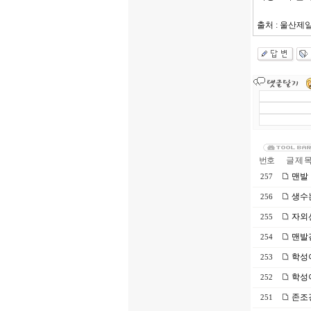
출처 : 울산제일일보(
번호
글 제 
맨발 
257
생수는
256
자외선
255
맨발걷
254
학성이
253
학성
252
존조경
251