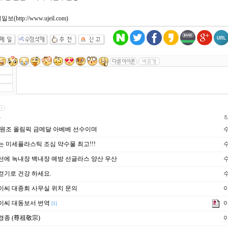
http://www.ujeil.com)
목
원조 올림픽 금메달 아베베 선수이며
수
 미세플라스틱 조심 약수물 최고!!!
수
에 녹내장 백내장 예방 선글라스 양산 우산
수
기로 건강 하세요.
수
씨 대종회 사무실 위치 문의
이씨 대동보서 번역
[1]
종 (尊祖敬宗)