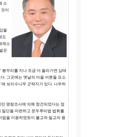
때 소
 것이
땔감을
에도
 제재소
도벌꾼
’ 봉우리를 지나 조금 더 올라가면 삼태
있다. 그곳에는 옛날의 마을 어른들 묘소
미’에 보리수나무 군락지가 있다. 나무하
지만 명랑조사에 의해 창건되었다는 점
낭산에 밀단을 마련하고 문두루비법 법회를
 비법을 이용하였듯이 불교와 밀교의 융