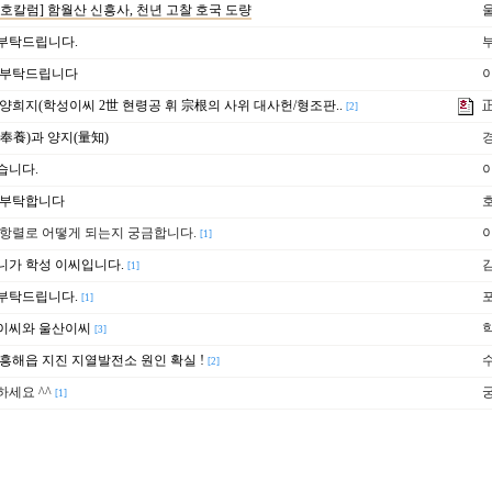
호칼럼] 함월산 신흥사, 천년 고찰 호국 도량
부탁드립니다.
 부탁드립니다
양희지(학성이씨 2世 현령공 휘 宗根의 사위 대사헌/형조판..
[2]
奉養)과 양지(量知)
습니다.
 부탁합니다
항렬로 어떻게 되는지 궁금합니다.
[1]
가 학성 이씨입니다.
[1]
부탁드립니다.
[1]
이씨와 울산이씨
[3]
흥해읍 지진 지열발전소 원인 확실 !
[2]
세요 ^^
[1]