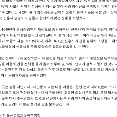
위해 함월 산중에도 절을 세웠다. 이곳에 불상이 모셔지고, 많은 승려들이 상주하
(676)에 사찰의 서북간 정상에 만리성을 쌓아 왕경 방어선을 구축했던 기록이 
 수 있다. 긴 세월이 흘러 임진왜란을 당하자 신흥사 승려 지운은 사찰 양식 
명의 신흥사 승병도 의병들과 합세하여 많은 전투를 수행했다.
 1646년에 경상좌병영의 재산으로 중건하면서 ‘신흥사’라 편액을 하였다. 병마
들의 지휘소 역할을 했다고 전해진다. 이 절의 석조아미타여래좌상은 제작 3년만인
가 보물로 지정(2021)되었다. 이후 1871년, 신흥사에 진을 설치하고 성을 고쳐
상좌병영이 신흥사를 호국 도량으로 활용해왔음을 알 수 있다.
여년 전부터 크게 중창하였다. 대웅전을 새로 지으면서 원래의 대웅전을 왼쪽으로
일을 이용해 건물 전체를 들어 올려 하루에 몇 ㎝씩 1년여에 걸쳐 이동시킨 것이
이다. 응진전은 단청 양식의 중요한 연구 자료로 평가받고 있다. 특히 중앙 반자에
광역시 문화재자료로 등록되었다.
 곳은 강동 대안이다. ‘대안동’이라는 마을 이름은 2천년 전에 지어졌는데, 초
제압하고 크게 편안해졌다는 데서 유래한다. 고목인 회화나무도 절의 오랜 역사성
 들어 다시 주목받았던 호국 도량 신흥사는 이처럼 역사의 숨결이 느껴지는 천년
러운 공간이자 높은 품격을 갖춘 문화공간이다.
, 전 울산교육과학연구원장