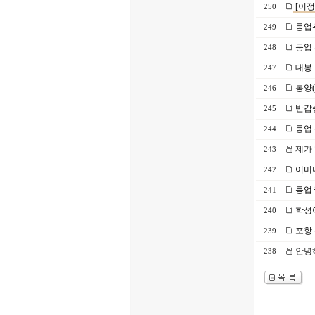
[이정
250
등업
249
등업
248
대봉 
247
봉양(
246
반갑
245
등업
244
제가 
243
어머니
242
등업
241
학성
240
포항 
239
안녕하
238