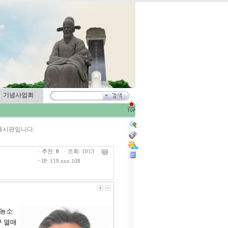
기념사업회
게시판입니다.
ㆍ추천:
0
ㆍ조회: 1013
ㆍ
IP: 119.xxx.108
 농소
구 열매