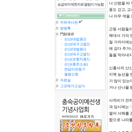
나 산밤을 따
승급되어 제한자료 열람이 가능함
풍도 갔고, 
Community
나 아무 색을
자유게시판
방명록
근동 사람들의
門財保存
해대서 거의 
ㆍ
선산(대법원2)
절 가까이에는
ㆍ
선산(대구고법2)
에 갖다 주거
ㆍ
선산(대법원1)
ㆍ
선산(대구고법1)
들을 막아내지
ㆍ
선산(포항지원1)
ㆍ
선산(종전소송)
신흥사의 산신
ㆍ
전답이전등기
ㆍ
열람신청
지맥 능선을 
자료실
가 많이 있는
그곳에가고싶다
거나 산나물 
사적비가 전하
과 당시에는 
열어 서해를 
합으로 나라를