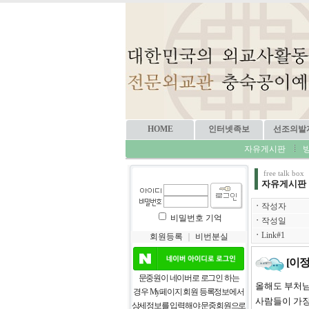
HOME
인터넷족보
선조의발
자유게시판
free talk box
자유게시판
ㆍ
작성자
비밀번호 기억
ㆍ
작성일
ㆍ
Link#1
회원등록
｜
비번분실
[이
문중원이 네이버로 로그인 하는
올해도 부처님 
경우 My페이지 회원 등록정보에서
사람들이 가장
상세정보를 입력해야 문중회원으로