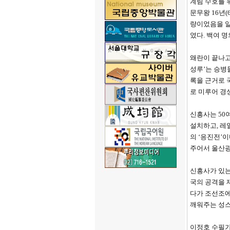
계림 수호를 
문무왕 16년
량이었음을 알
였다. 백여 
왜란이 끝나고
성루’는 승병
록을 근거로 국
로 미루어 경
신흥사는 50
설치하고, 레
의 ‘응진전’
주어서 울산
신흥사가 있는
국의 공격을 
다가 조선조에
깨워주는 성스
이정호 수필가