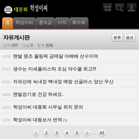
홈
학성이씨
충숙공
사적
화수회
자유게시판
분류
옵션
전체
257
오늘
0
분류
전체
맨발 원조 올림픽 금메달 아베베 선수이며
07/30
생수는 미세플라스틱 조심 약수물 최고!!!
07/13
자외선에 녹내장 백내장 예방 선글라스 양산 우산
07/01
맨발걷기로 건강 하세요.
06/09
학성이씨 대종회 사무실 위치 문의
12/23
학성이씨 대동보서 번역
11/20
(1)
1
2
3
4
5
43
...