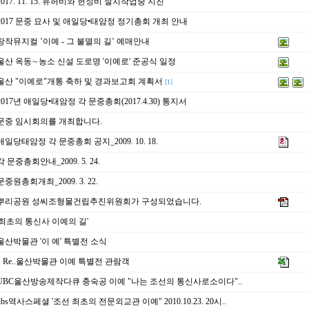
017. 11. 15. 유허비와 헌성비 설치작업중 지진
2017 문중 묘사 및 애일당•태암정 정기총회 개최 안내
창작뮤지컬 ’이예 - 그 불멸의 길’ 예매안내
울산 옥동∼농소 신설 도로명 '이예로' 준공식 일정
울산 "이예로"개통 축하 및 경과보고회 계획서
[1]
017년 애일당•태암정 각 문중총회(2017.4.30) 통지서
문중 임시회의를 개최합니다.
일당태암정 각 문중총회 공지_2009. 10. 18.
 문중총회안내_2009. 5. 24.
중원총회개최_2009. 3. 22.
뿌리공원 성씨조형물건립추진위원회가 구성되었습니다.
'최초의 통신사 이예의 길'
울산박물관 '이 예' 특별전 소식
Re..울산박물관 이예 특별전 관람객
UBC울산방송제작다큐 충숙공 이예 "나는 조선의 통신사로소이다"..
bs역사스페셜 '조선 최초의 전문외교관 이예" 2010.10.23. 20시..