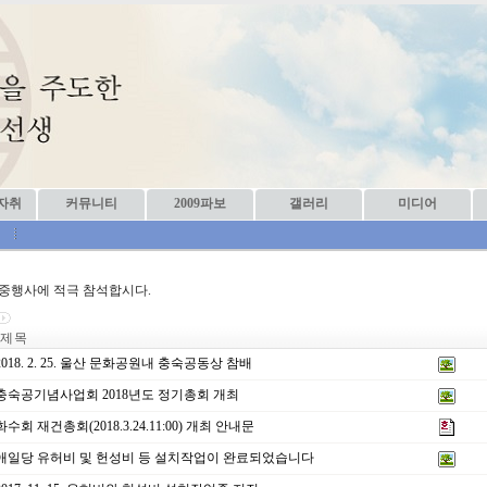
자취
커뮤니티
2009파보
갤러리
미디어
회
중행사에 적극 참석합시다.
제 목
018. 2. 25. 울산 문화공원내 충숙공동상 참배
충숙공기념사업회 2018년도 정기총회 개최
수회 재건총회(2018.3.24.11:00) 개최 안내문
애일당 유허비 및 헌성비 등 설치작업이 완료되었습니다