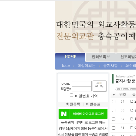
HOME
인터넷족보
선조의발
home
학성이씨는
공지사항
화수
hakseonglee?
공지사항
문
번호
글 
비밀번호 기억
2
34
회원등록
｜
비번분실
33
화
32
문중원이 네이버로 로그인 하는
31
경우 My페이지 회원 등록정보에서
상세정보를 입력해야 문중회원으로