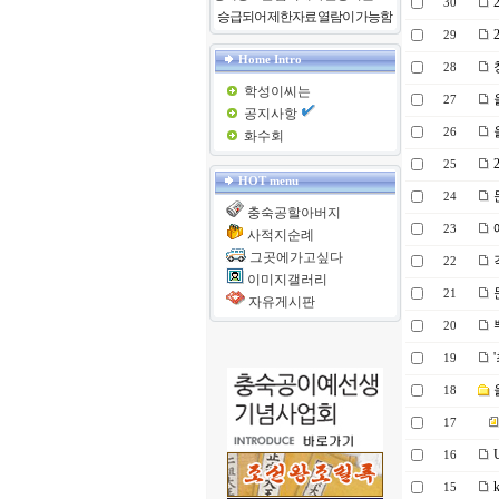
2
30
승급되어 제한자료 열람이 가능함
29
Home Intro
28
학성이씨는
27
공지사항
26
화수회
2
25
HOT menu
24
충숙공할아버지
애
23
사적지순례
그곳에가고싶다
각
22
이미지갤러리
문
21
자유게시판
20
19
18
17
16
k
15