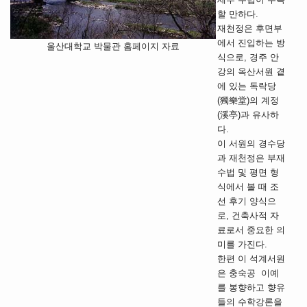
할 만하다.
재천정은 후면부
에서 진입하는 방
울산대학교 박물관 홈페이지 자료
식으로, 경주 안
강의 옥산서원 곁
에 있는 독락당
(獨樂堂)의 계정
(溪亭)과 유사하
다.
이 서원의 경수당
과 재천정은 부재
수법 및 평면 형
식에서 볼 때 조
선 후기 양식으
로, 건축사적 자
료로서 중요한 의
미를 가진다.
한편 이 석계서원
은 충숙공 이예
를 봉향하고 향유
들의 수학강론을