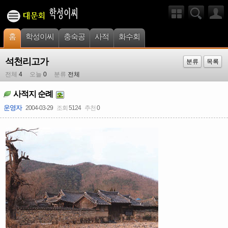
홈
학성이씨
충숙공
사적
화수회
석천리고가
분류
목록
전체
4
오늘
0
분류
전체
사적지 순례
운영자
2004-03-29
조회
5124
추천
0