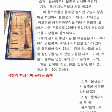
소재 : 울산광역시 울주군 범서면 구영리
지정 : 국가 지방문화재 자료 제11호
이 출토유물은 울주군 범서면 구영리 중촌
마을 학성이씨 현령공파 이채식의 12대조인
어모장군 용양위좌부장을 지낸 이충립의 묘
에서 나온 유품으로 1986년 공업단지 조성으로
묘를 이장할 때 출토되었다.
17세기 전기로 추정되는 본 유물들은 350 - 360
년이 넘도록 땅 속에서 썩지않고 있다가 그대
로 출토되어 당시 17세기 전기 양반들의 복식
및 장신구를 알 수 있는 귀중한 자료 이며, 유
물의 종류는 명정, 수의 조각, 포의 띠, 구의,
지물, 얼레빗, 참빗, 단도, 칼꽂이, 붓의 호,
부채 등 10여종이다.
석천리 학성이씨 근제공 종택
소재 : 울산광역
시 울주군 웅촌면
석천리 302
지정 : 문화재자
료 제3호
규격/크기 : 목