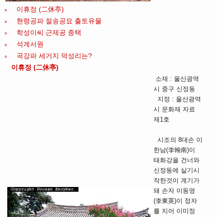
이휴정 (二休亭)
○
현령공파 절송공묘 출토유물
○
학성이씨 근제공 종택
○
석계서원
○
곡강파 세거지 덕성리는?
○
이휴정 (二休亭)
소재 : 울산광역
시 중구 신정동
지정 : 울산광역
시 문화재 자료
제1호
시조의 8대손 이
한남(李翰南)이
태화강을 건너와
신정동에 살기시
작한것이 계기가
돼 손자 이동영
(李東英)이 정자
를 지어 이미정