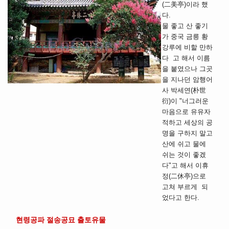
(二美亭)이라 했
다.
물 좋고 산 좋기
가 중국 금릉 황
강루에 비할 만하
다 고 해서 이름
을 붙였으나 그곳
을 지나던 암행어
사 박세연(朴世
衍)이 "너그러운
마음으로 유유자
적하고 세상의 공
명을 구하지 말고
산에 쉬고 물에
쉬는 것이 좋겠
다"고 해서 이휴
정(二休亭)으로
고쳐 부르게 되
었다고 한다.
현령공파 절송공묘 출토유물