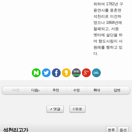
위하여 1782년 구
용연사를 웅촌면
석천리로 이건하
였으나 1868년에
철폐되고, 서원
옛터에 설단을 하
여 향도사림이 서
원례를 행하고 있
다.
이전
다음
추천
수정
확대
답변
◁
▷
댓글
뒤로
석천리고가
분류
옵션