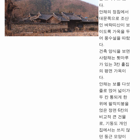
다.
안채의 정침에서
대문쪽으로 조산
인 벼락띠산이 보
이도록 가옥을 두
어 풍수설을 따랐
다.
건축 양식을 보면
사랑채는 툇마루
가 있는 3칸 홑집
의 평면 가옥이
다.
안채는 보를 다섯
줄로 얹어 넓이가
두 칸 통되게 한
위에 팔작지붕을
얹은 정면 6칸의
비교적 큰 건물
로, 기둥도 개인
집에서는 쓰지 않
던 둥근 모양이