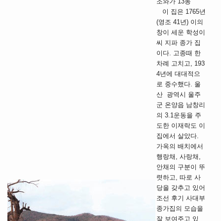
조와가 13동
이 집은 1765년
(영조 41년) 이의
창이 세운 학성이
씨 지파 종가 집
이다. 고종때 한
차례 고치고, 193
4년에 대대적으
로 중수했다. 울
산 광역시 울주
군 온양읍 남창리
의 3.1운동을 주
도한 이재락도 이
집에서 살았다.
가옥의 배치에서
행랑채, 사랑채,
안채의 구분이 뚜
렷하고, 따로 사
당을 갖추고 있어
조선 후기 사대부
종가집의 모습을
잘 보여주고 있