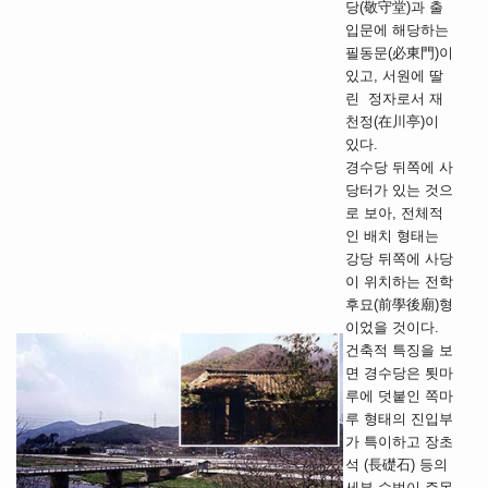
당(敬守堂)과 출
입문에 해당하는
필동문(必東門)이
있고, 서원에 딸
린 정자로서 재
천정(在川亭)이
있다.
경수당 뒤쪽에 사
당터가 있는 것으
로 보아, 전체적
인 배치 형태는
강당 뒤쪽에 사당
이 위치하는 전학
후묘(前學後廟)형
이었을 것이다.
건축적 특징을 보
면 경수당은 툇마
루에 덧붙인 쪽마
루 형태의 진입부
가 특이하고 장초
석 (長礎石) 등의
세부 수법이 주목