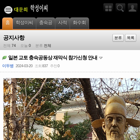
홈
학성이씨
충숙공
사적
화수회
공지사항
분류
목록
전체
74
오늘
0
분류
전체
일본 교토 충숙공동상 재막식 참가신청 안내
이두병
2024-03-20
조회
837
추천
0