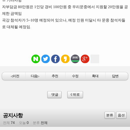
※ 기타사항
자부담금 80만원은 1인당 경비 100만원 중 우리문중에서 지원할 20만원을 공
제한 금액임
곡강 참석자가 5~10명 예정되어 있으나, 예정 인원 미달시 타 문중 참석자들
로 대체될 예정임.
이전
다음
추천
수정
확대
답변
◁
▷
댓글
뒤로
공지사항
분류
옵션
전체
74
오늘
0
분류
전체