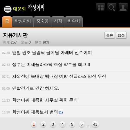
홈
학성이씨
충숙공
사적
화수회
자유게시판
분류
옵션
전체
257
오늘
0
분류
전체
맨발 원조 올림픽 금메달 아베베 선수이며
07/30
생수는 미세플라스틱 조심 약수물 최고!!!
07/13
자외선에 녹내장 백내장 예방 선글라스 양산 우산
07/01
맨발걷기로 건강 하세요.
06/09
학성이씨 대종회 사무실 위치 문의
12/23
학성이씨 대동보서 번역
11/20
(1)
1
2
3
4
5
43
...