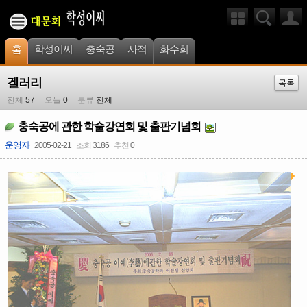
홈
학성이씨
충숙공
사적
화수회
겔러리
목록
전체
57
오늘
0
분류
전체
충숙공에 관한 학술강연회 및 출판기념회
운영자
2005-02-21
조회
3186
추천
0