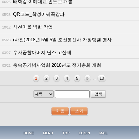
태화강 이예대교 인도교 개통
06/26
QR코드_학성이씨곡강파
05/28
석천마을 벽화 작업
10/12
(사진)2018년 5월 5일 조선통신사 가장행렬 행사
05/23
수사공할아버지 단소 고산제
03/27
충숙공기념사업회 2018년도 정기총회 개최
03/21
1
2
3
4
5
10
...
검색
HOME
MENU
TOP
LOGIN
MAIL