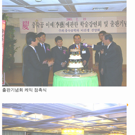
출판기념회 케익 점촉식