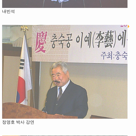
내빈석
정영호 박사 강연