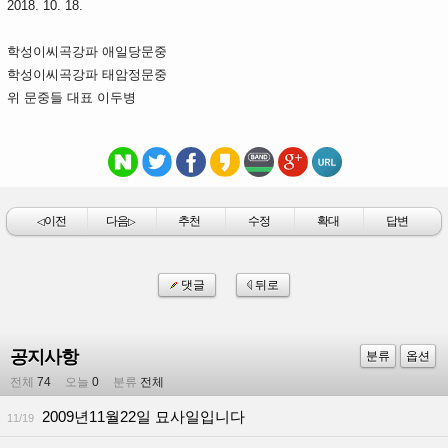
2018. 10. 18.
학성이씨곡강파 애일당문중
학성이씨곡강파 태암정문중
위 문중들 대표 이두병
이전
다음
추천
수정
확대
답변
◁
▷
댓글
뒤로
공지사항
분류
옵션
전체
74
오늘
0
분류
전체
2009년11월22일 묘사일입니다
11/19