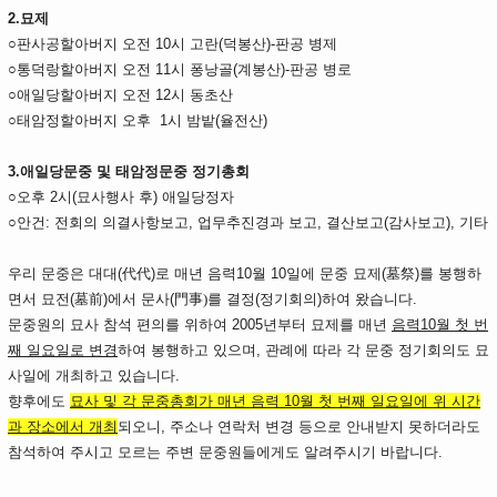
2.묘제
○판사공할아버지 오전 10시 고란(덕봉산)-판공 병제
○통덕랑할아버지 오전 11시 퐁낭골(계봉산)-판공 병로
○애일당할아버지 오전 12시 동초산
○태암정할아버지 오후 1시 밤밭(율전산)
3.애일당문중 및 태암정문중 정기총회
○오후 2시(묘사행사 후) 애일당정자
○안건: 전회의 의결사항보고, 업무추진경과 보고, 결산보고(감사보고), 기타
우리 문중은 대대(代代)로 매년 음력10월 10일에 문중 묘제(墓祭)를 봉행하
면서 묘전(墓前)에서 문사(
門事)
를 결정(정기회의)하여 왔습니다.
문중원의 묘사 참석 편의를 위하여 2005년부터 묘제를 매년
음력10월 첫 번
째 일요일로 변경
하여 봉행하고 있으며, 관례에 따라 각 문중 정기회의도 묘
사일에 개최하고 있습니다.
향후에도
묘사 및 각 문중총회가 매년 음력 10월 첫 번째 일요일에 위 시간
과 장소에서 개최
되오니, 주소나 연락처 변경 등으로 안내받지 못하더라도
참석하여 주시고 모르는 주변 문중원들에게도 알려주시기 바랍니다.