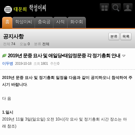
홈
학성이씨
충숙공
사적
화수회
공지사항
분류
목록
전체
74
오늘
0
분류
전체
2019년 문중 묘사 및 애일당•태암정문중 각 정기총회 안내
이두병
2019-10-18
조회
1801
추천
0
2019년 문중 묘사 및 정기총회 일정을 다음과 같이 공지하오니 참석하여 주
시기 바랍니다
.
다 음
1.일시
2019년 11월 3일(일요일) 오전 10시(각 묘사 및 정기총회 시간 장소는 아
래 참조)