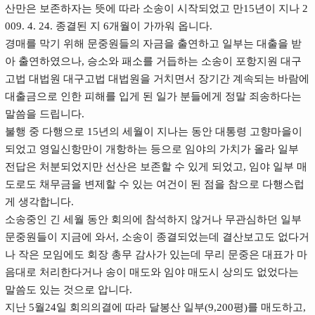
산만은 보존하자는 뜻에 따라 소송이 시작되었고 만15년이 지나 2
009. 4. 24. 종결된 지 6개월이 가까워 옵니다.
경매를 막기 위해 문중원들의 자금을 출연하고 일부는 대출을 받
아 출연하였으나, 승소와 패소를 거듭하는 소송이 포항지원 대구
고법 대법원 대구고법 대법원을 거치면서 장기간 계속되는 바람에
대출금으로 인한 피해를 입게 된 일가 분들에게 정말 죄송하다는
말씀을 드립니다.
불행 중 다행으로 15년의 세월이 지나는 동안 대통령 고향마을이
되었고 영일신항만이 개항하는 등으로 임야의 가치가 올라 일부
전답은 처분되었지만 선산은 보존할 수 있게 되었고, 임야 일부 매
도로도 채무금을 변제할 수 있는 여건이 된 점을 참으로 다행스럽
게 생각합니다.
소송중인 긴 세월 동안 회의에 참석하지 않거나 무관심하던 일부
문중원들이 지금에 와서, 소송이 종결되었는데 결산보고도 없다거
나 작은 모임에도 회장 총무 감사가 있는데 무리 문중은 대표가 마
음대로 처리한다거나 송이 매도와 임야 매도시 상의도 없었다는
말씀도 있는 것으로 압니다.
지난 5월24일 회의의결에 따라 달봉산 일부(9,200평)를 매도하고,