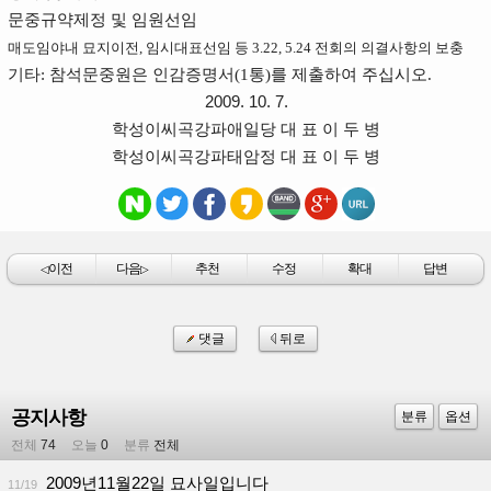
문중규약제정 및 임원선임
매도임야내 묘지이전, 임시대표선임 등 3.22, 5.24 전회의 의결사항의 보충
기타: 참석문중원은 인감증명서(1통)를 제출하여 주십시오.
2009. 10. 7.
학성이씨곡강파애일당 대 표 이 두 병
학성이씨곡강파태암정 대 표 이 두 병
이전
다음
추천
수정
확대
답변
◁
▷
댓글
뒤로
공지사항
분류
옵션
전체
74
오늘
0
분류
전체
2009년11월22일 묘사일입니다
11/19