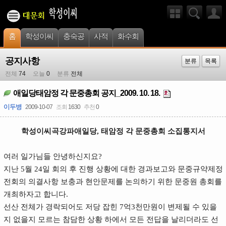
홈
학성이씨
충숙공
사적
화수회
공지사항
분류
목록
전체
74
오늘
0
분류
전체
애일당태암정 각 문중총회 공지_2009. 10. 18.
이두병
2009-10-07
조회
1630
추천
0
학성이씨곡강파애일당, 태암정 각 문중총회 소집통지서
여러 일가님들 안녕하신지요?
지난 5월 24일 회의 후 진행 상황에 대한 경과보고와 문중규약제정
전회의 의결사항 보충과 현안문제를 논의하기 위한 문중원 총회를
개최하자고 합니다.
선산 전체가 경락되어도 저당 잡힌 7억3천만원이 변제될 수 있을
지 없을지 모르는 참담한 상황 하에서 모든 전답을 날리더라도 선