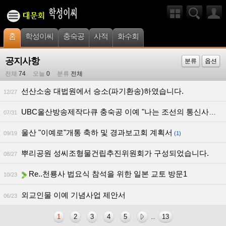
홈
학성이씨
충숙공
사적
화수회
공지사항
분류
옵션
전체
74
오늘
0
분류
전체
선산소송 대법원에서 승소(파기환송)하였습니다.
12/27
UBC울산방송제작다큐 충숙공 이예 "나는 조선의 통신사로소이다"
07/31
울산 "이예로"개통 축하 및 경과보고회 계획서
09/19
(1)
뿌리공원 성씨조형물건립추진위원회가 구성되었습니다.
08/27
Re..천룡사 법요식 참석을 위한 일본 교토 방문1
10/23
외교인물 이예 기념사업 제안서
06/23
1
2
3
4
5
13
...