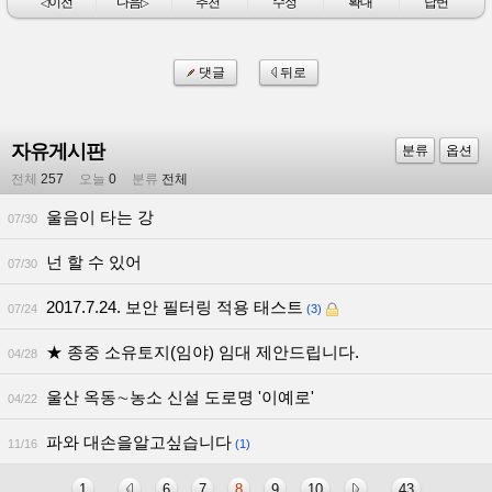
이전
다음
추천
수정
확대
답변
◁
▷
댓글
뒤로
자유게시판
분류
옵션
전체
257
오늘
0
분류
전체
울음이 타는 강
07/30
넌 할 수 있어
07/30
2017.7.24. 보안 필터링 적용 태스트
07/24
(3)
★ 종중 소유토지(임야) 임대 제안드립니다.
04/28
울산 옥동∼농소 신설 도로명 '이예로'
04/22
파와 대손을알고싶습니다
11/16
(1)
1
6
7
8
9
10
43
...
...