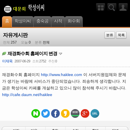
홈
학성이씨
충숙공
사적
화수회
자유게시판
분류
목록
전체
257
오늘
0
분류
전체
재경화수회 홈페이지 변경
이재욱
2007-06-29
조회
2752
추천
0
재경화수회 홈페이지
http://www.haklee.com
이 서버지원업체와 문제
가 생기는 바람에 서비스가 중단되었습니다. 죄송하게 생각합니다. 지
금은 학성이씨 카페를 개설하고 있으니 많이 참석해 주시기 바랍니다.
http://cafe.daum.net/haklee