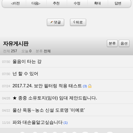
이전
다음
추천
수정
확대
답변
◁
▷
댓글
뒤로
자유게시판
분류
옵션
전체
257
오늘
0
분류
전체
울음이 타는 강
07/30
넌 할 수 있어
07/30
2017.7.24. 보안 필터링 적용 태스트
07/24
(3)
★ 종중 소유토지(임야) 임대 제안드립니다.
04/28
울산 옥동∼농소 신설 도로명 '이예로'
04/22
파와 대손을알고싶습니다
11/16
(1)