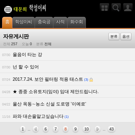
홈
학성이씨
충숙공
사적
화수회
자유게시판
분류
옵션
전체
257
오늘
0
분류
전체
울음이 타는 강
07/30
넌 할 수 있어
07/30
2017.7.24. 보안 필터링 적용 태스트
07/24
(3)
★ 종중 소유토지(임야) 임대 제안드립니다.
04/28
울산 옥동∼농소 신설 도로명 '이예로'
04/22
파와 대손을알고싶습니다
11/16
(1)
1
6
7
8
9
10
43
...
...