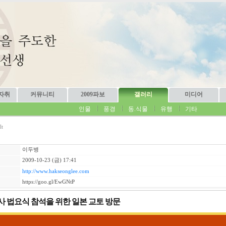
자취
커뮤니티
2009파보
갤러리
미디어
인물
풍경
동.식물
유행
기타
lt
이두병
2009-10-23 (금) 17:41
http://www.hakseonglee.com
https://goo.gl/EwGNtP
룡사 법요식 참석을 위한 일본 교토 방문