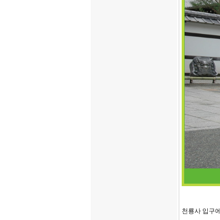
천룡사 입구에