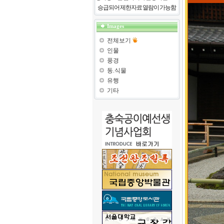
승급되어 제한자료 열람이 가능함
Images
전체보기
인물
풍경
동.식물
유행
기타