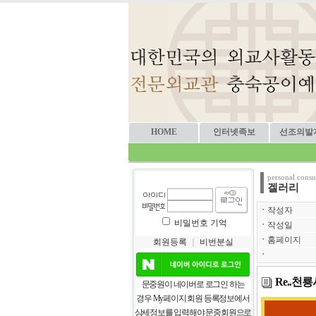
HOME
인터넷족보
선조의발
personal consu
겔러리
ㆍ
작성자
비밀번호 기억
ㆍ
작성일
ㆍ
홈페이지
회원등록
｜
비번분실
ㆍ
Re..천
문중원이 네이버로 로그인 하는
경우 My페이지 회원 등록정보에서
상세정보를 입력해야 문중회원으로