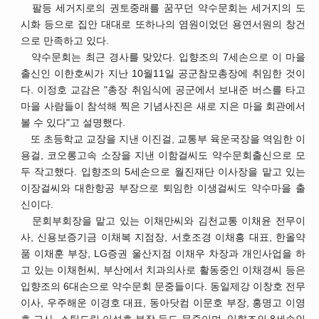
팔등 세거지로의 권토중래를 꿈꾸던 약수문회는 세거지의 도
시화 등으로 집안 대대로 또하나의 염원이었던 용연서원의 창건
으로 만족하고 있다.
약수문회는 최근 경사를 맞았다. 입향조의 7세손으로 이 마을
출신인 이한호씨가 지난 10월11일 공군참모총장에 취임한 것이
다. 이정호 교감은 "총장 취임식에 공군에서 보내준 버스를 타고
마을 사람들이 참석해 찍은 기념사진은 새로 지은 마을 회관에서
볼 수 있다"고 설명했다.
또 초등학교 교장을 지낸 이진걸, 교통부 육운국장을 역임한 이
용걸, 코오롱고속 소장을 지낸 이함걸씨도 약수문회출신으로 모
두 작고했다. 입향조의 5세손으로 월진재단 이사장을 맡고 있는
이장걸씨와 대한항공 부장으로 퇴임한 이생걸씨도 약수마을 출
신이다.
문회부회장을 맡고 있는 이채만씨와 김천교통 이채윤 전무이
사, 신용보증기금 이채복 지점장, 서호조경 이채흥 대표, 한올약
품 이채훈 부장, LG증권 울산지점 이채우 차장과 개인사업을 하
고 있는 이채헌씨, 부산에서 치과의사로 활동중인 이채경씨 등은
입향조의 6대손으로 약수문회 문중들이다. 동일제강 이창호 전무
이사, 우주해운 이경호 대표, 동아닷컴 이문호 부장, 홍명고 이영