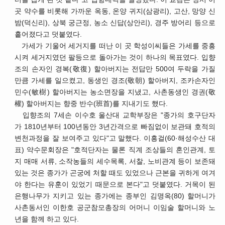
곳 약수를 비롯해 가까운 옥동, 온양 귀지(삼광리), 고산, 망양 신
밤(덕신리), 상북 궁근정, 농소 신답(상안리), 경주 방어리 등으로
흩어졌다고 덧붙였다.
가세가 기울어 세거지를 떠난 이 곳 학성이씨들은 가세를 중흥
시켜 세거지였던 팔등으로 돌아가는 것이 하나의 목표였다. 입향
조의 손자인 경복(敬復) 할아버지는 전답만 500여 두락을 가질
만큼 가세를 일으켰고, 동생인 경조(敬朝) 할아버지, 조카손자인
민수(敏樹) 할아버지는 농소면장을 지냈고, 사촌동생인 경권(敬
權) 할아버지는 향중 반수(班首)를 지내기도 했다.
입향조의 7세손 이수호 울산대 교학부장은 "종가의 호구단자
가 1810년부터 100년동안 3년간격으로 빠짐없이 보관돼 호적의
변천과정을 잘 보여주고 있다"고 말했다. 이흥걸(60·해성수산 대
표) 약수문회장은 "호적단자는 물론 직계 조상들의 혼인관계, 토
지 매매 서류, 소작농들의 세수목록, 서찰, 노비관계 등이 보존돼
있는 것은 종가가 곤궁에 처할 때도 있었으나 근본을 귀하게 여겨
야 한다는 유훈이 있었기 때문으로 본다"고 덧붙였다. 거목이 된
은행나무가 지키고 있는 종가에는 종부인 김명옥(80) 할머니가
사촌동서인 이한호 공군참모총장의 어머니 이임술 할머니와 노
년을 함께 하고 있다.