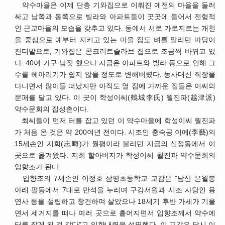
약수마을은 이제 단층 기와집으로 이뤄진 예전의 마을을 둘러
싸고 남쪽과 동쪽으로 빌라와 아파트들이 곳곳에 들어서 전형적
인 근교마을의 모습을 갖추고 있다. 동에서 서로 가로지르는 개천
을 중심으로 예부터 지키고 있는 마을 집도 벼를 말리던 마당이
잔디밭으로, 기와집은 콘크리트슬라브 집으로 조금씩 바뀌고 있
다. 40여 가구 남짓 했으나 지금은 아파트와 빌라 등으로 인해 그
수를 헤아리기가 쉽지 않을 정도로 변해버렸다. 농사대신 직장을
다니면서 많이들 떠났지만 아직도 열 집에 가까운 집들은 이씨의
문패를 달고 있다. 이 곳이 학성이씨(鶴城李氏) 월진파(越津派)
약수문회의 집성촌이다.
최씨들이 먼저 터를 잡고 있던 이 약수마을에 학성이씨 월진파
가 처음 온 것은 약 200여년 전이다. 시조인 충숙공 이예(李藝)의
15세손인 지회(志晦)가 월평이라 불리던 지금의 신정동에서 이
곳으로 옮겨왔다. 지회 할아버지가 학성이씨 월진파 약수문회의
입향조가 된다.
입향조의 7세손인 이정호 삼평초등학교 교감은 "남산 은월봉
아래 팔등에서 7대로 만석을 누리며 구강서원과 시조 사당인 용
연사 등을 설립하고 창건하며 살았으나 18세기 후반 가세가 기울
면서 세거지를 떠나 여러 곳으로 흩어지면서 입향조께서 약수에
터를 잡게 된 것 같다"고 입향내력을 설명했다. 이 교감은 당시 이