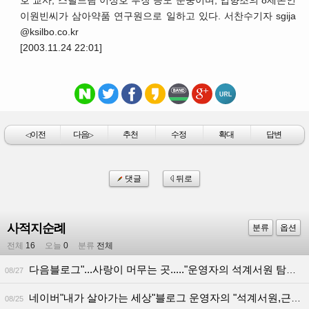
호 교사, 스틸드림 이성호 부장 등도 문중이며, 입향조의 8세손인
이원빈씨가 삼아약품 연구원으로 일하고 있다. 서찬수기자 sgija
@ksilbo.co.kr
[2003.11.24 22:01]
이전
다음
추천
수정
확대
답변
◁
▷
댓글
뒤로
사적지순례
분류
옵션
전체
16
오늘
0
분류
전체
다음블로그"...사랑이 머무는 곳....."운영자의 석계서원 탐방기
08/27
네이버"내가 살아가는 세상"블로그 운영자의 "석계서원,근재공고택" 탐방기
08/25