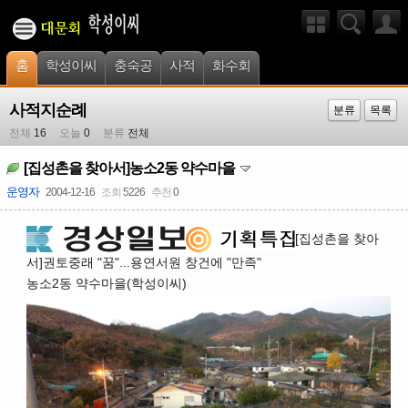
홈
학성이씨
충숙공
사적
화수회
사적지순례
분류
목록
전체
16
오늘
0
분류
전체
[집성촌을 찾아서]농소2동 약수마을
운영자
2004-12-16
조회
5226
추천
0
[집성촌을 찾아
서]권토중래 "꿈"...용연서원 창건에 "만족"
농소2동 약수마을(학성이씨)