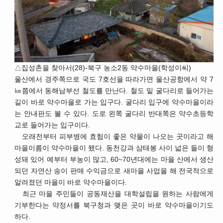
△집성촌을 찾아서(28)-북구 농소2동 약수마을(학성이씨)
울산에서 경주쪽으로 국도 7호선을 따라가면 울산공항에서 약 7
㎞쯤에서 동해남부선 철도를 만난다. 철도 밑 굴다리로 들어가는
길이 바로 약수마을로 가는 입구다. 굴다리 입구에 약수마을이라
는 안내판도 볼 수 있다. 도로 왼쪽 굴다리 반대쪽은 약수초등학
교로 들어가는 입구이다.
오래전부터 피부병에 효험이 좋은 약물이 나오는 곳이라고 해
마을이름이 약수마을이 됐다. 동천강과 삼태봉 사이 넓은 들이 형
성돼 있어 예부터 부농이 많고, 60~70년대에는 마을 산에서 생산
되던 자연산 송이 판매 수익금으로 새마을 사업을 해 전국적으로
알려졌던 마을이 바로 약수마을이다.
최근 마을 주민들이 공동재산을 대학설립을 원하는 사람에게
기부한다는 약정서를 북구청과 맺은 곳이 바로 약수마을이기도
하다.